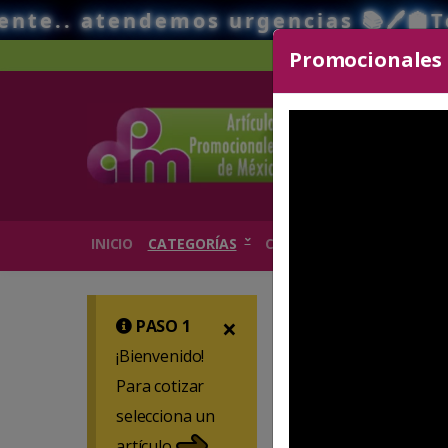
emos urgencias 📚🖊️🏫Tenemos el me
Promocionales d
Sear
INICIO
CATEGORÍAS
CATÁLOGOS
¿CÓMO HACE
×
PASO 1
¡Bienvenido!
Para cotizar
selecciona un
artículo