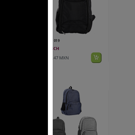
FP BL 019
FROSCH
$451.47 MXN