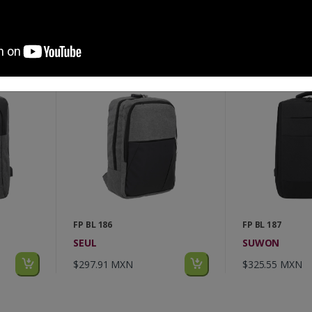
$568.11 MXN
$346.23 MXN
FP BL 186
FP BL 187
SEUL
SUWON
$297.91 MXN
$325.55 MXN