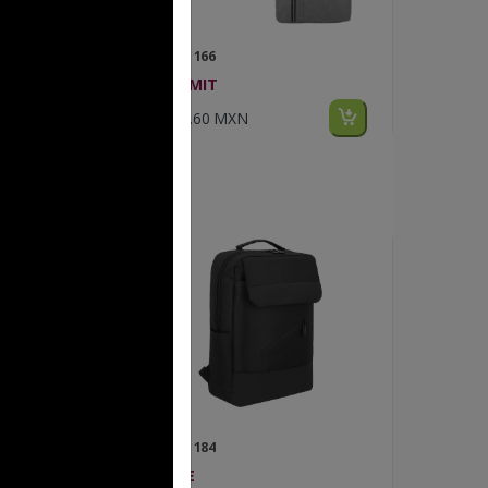
FP BL 166
SUMMIT
$327.60 MXN
FP BL 184
COVE