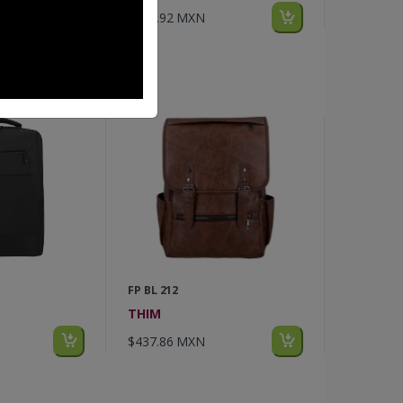
$267.92 MXN
FP BL 212
THIM
$437.86 MXN