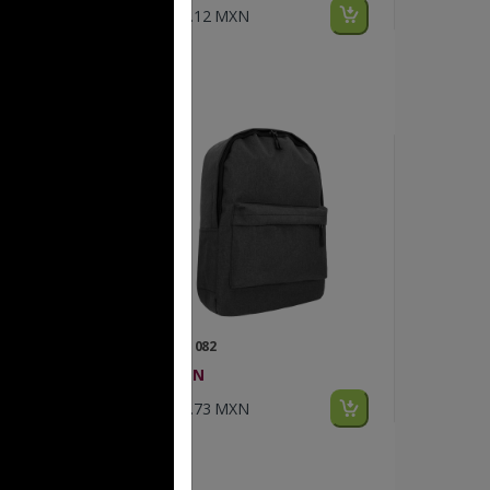
$350.12 MXN
FP BL 082
ALLEN
$160.73 MXN