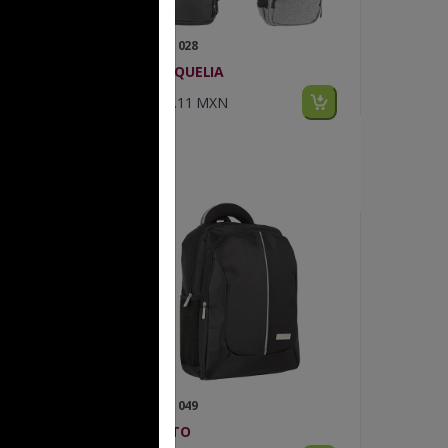
FP BL 028
MARQUELIA
$220.11 MXN
FP BL 049
CENTO