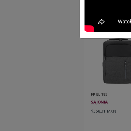
$294.84 MXN
FP BL 185
SAJONIA
$358.31 MXN