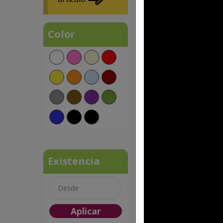
Color
FP BL 012
KONFI
$192.47 MXN
Existencia
Aplicar