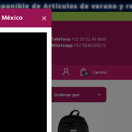
rtículos de verano y regreso a clas
×
o México
Teléfono
+52 55 52 43 6606
Whatsapp
+52 5636330072
ONTACTO
Carrito
0