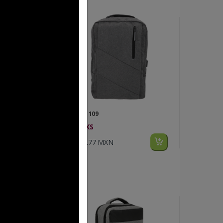
FP BL 109
CROXS
$291.77 MXN