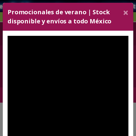
s 📚🖊️🏫 consulta y cotiza inmedia
×
Promocionales de verano | Stock
NAVAJAS
disponible y envíos a todo México
52 55 5243-6606
+52 5636330072
Con 30 líneas
Carrito
0
×
PASO 1
¡Bienvenido!
Para cotizar selecciona un artículo