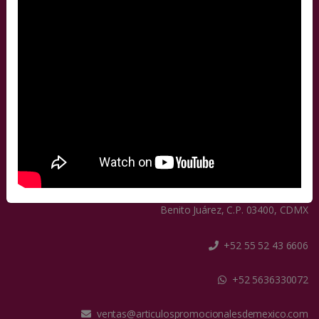
¡Síguenos en facebook!
¡Síguenos en youtube!
Contáctanos
Isabel La Católica No. 542, Col. Álamos
Benito Juárez, C.P. 03400, CDMX
+52 55 52 43 6606
+52 5636330072
ventas@articulospromocionalesdemexico.com