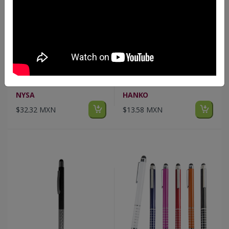
FP AL 25111
FP AL 25112
NYSA
HANKO
$32.32 MXN
$13.58 MXN