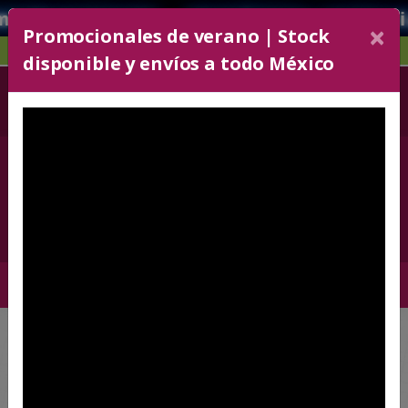
nte.. atendemos urgencias 📚🖊️🏫Te
×
Promocionales de verano | Stock
Artículos promocionales de méxico
disponible y envíos a todo México
52 55 5243-6606
+52 5636330072
Con 30 líneas
Carrito
0