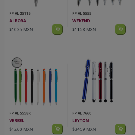
FP AL 25115
FP AL 5555
ALBORA
WEKEND
$10.35 MXN
$11.58 MXN
FP AL 5558R
FP AL 7660
VERBEL
LEYTON
$12.60 MXN
$34.59 MXN