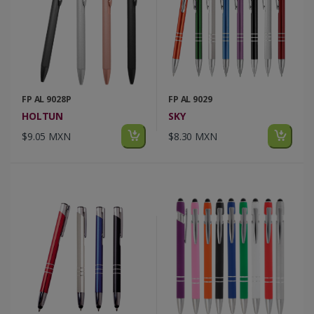
FP AL 9028P
FP AL 9029
HOLTUN
SKY
$9.05 MXN
$8.30 MXN