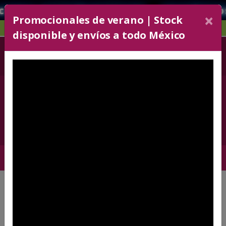
 inmediatamente.. atendemos urgenci
×
Promocionales de verano | Stock
ACCESORIOS DE COCINA
disponible y envíos a todo México
52 55 5243-6606
+52 5636330072
Con 30 líneas
Carrito
0
×
PASO 1
¡Bienvenido!
Para cotizar selecciona un artículo