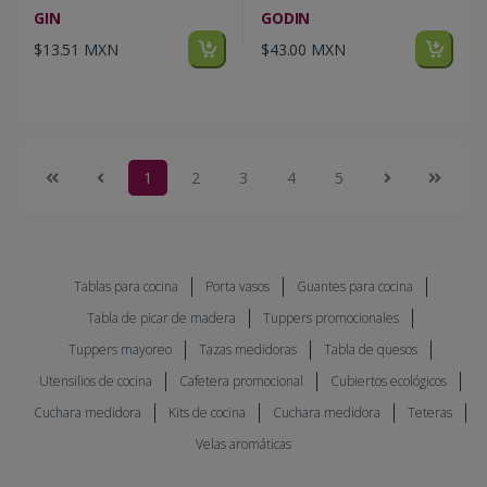
GIN
GODIN
$13.51 MXN
$43.00 MXN
1
2
3
4
5
Tablas para cocina
Porta vasos
Guantes para cocina
Tabla de picar de madera
Tuppers promocionales
Tuppers mayoreo
Tazas medidoras
Tabla de quesos
Utensilios de cocina
Cafetera promocional
Cubiertos ecológicos
Cuchara medidora
Kits de cocina
Cuchara medidora
Teteras
Velas aromáticas