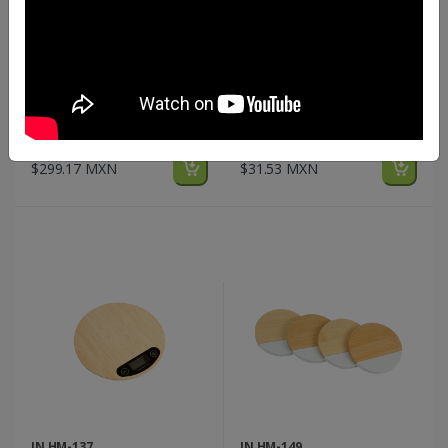
IN HM-132
IN HM-135
Juego Falster.
Set Holbak.
$299.17 MXN
$31.53 MXN
IN HM-137
IN HM-149