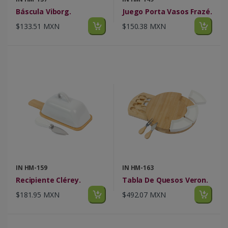
Báscula Viborg.
Juego Porta Vasos Frazé.
$133.51 MXN
$150.38 MXN
IN HM-159
IN HM-163
Recipiente Clérey.
Tabla De Quesos Veron.
$181.95 MXN
$492.07 MXN